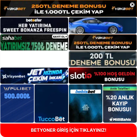
×
BETYONER GİRİŞ İÇİN TIKLAYINIZ!