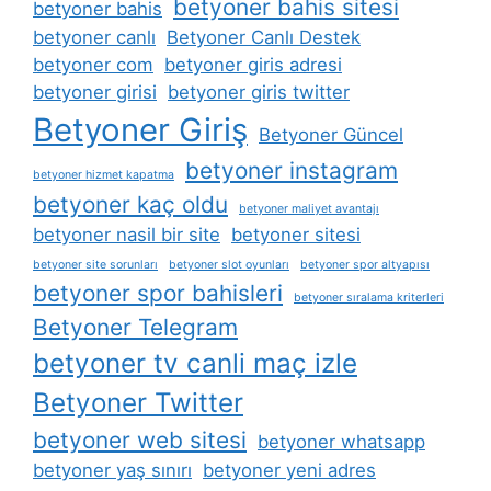
betyoner bahis sitesi
betyoner bahis
betyoner canlı
Betyoner Canlı Destek
betyoner com
betyoner giris adresi
betyoner girisi
betyoner giris twitter
Betyoner Giriş
Betyoner Güncel
betyoner instagram
betyoner hizmet kapatma
betyoner kaç oldu
betyoner maliyet avantajı
betyoner nasil bir site
betyoner sitesi
betyoner site sorunları
betyoner slot oyunları
betyoner spor altyapısı
betyoner spor bahisleri
betyoner sıralama kriterleri
Betyoner Telegram
betyoner tv canli maç izle
Betyoner Twitter
betyoner web sitesi
betyoner whatsapp
betyoner yaş sınırı
betyoner yeni adres