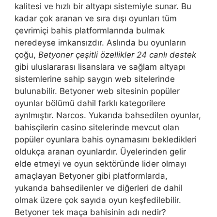
kalitesi ve hızlı bir altyapı sistemiyle sunar. Bu
kadar çok aranan ve sıra dışı oyunları tüm
çevrimiçi bahis platformlarında bulmak
neredeyse imkansızdır. Aslında bu oyunların
çoğu,
Betyoner çeşitli özellikler 24 canlı destek
gibi uluslararası lisanslara ve sağlam altyapı
sistemlerine sahip saygın web sitelerinde
bulunabilir. Betyoner web sitesinin popüler
oyunlar bölümü dahil farklı kategorilere
ayrılmıştır. Narcos. Yukarıda bahsedilen oyunlar,
bahisçilerin casino sitelerinde mevcut olan
popüler oyunlara bahis oynamasını bekledikleri
oldukça aranan oyunlardır. Üyelerinden gelir
elde etmeyi ve oyun sektöründe lider olmayı
amaçlayan Betyoner gibi platformlarda,
yukarıda bahsedilenler ve diğerleri de dahil
olmak üzere çok sayıda oyun keşfedilebilir.
Betyoner tek maça bahisinin adı nedir?