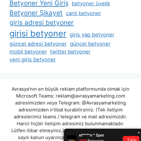
Betyoner Yeni Giriş
betyoner üyelik
Betyoner Şikayet
canli betyoner
giris adresi betyoner
girisi betyoner
giris yap betyoner
güncel adresi betyoner
güncel betyoner
mobil betyoner
twitter betyoner
yeni giris betyoner
Avrasya'nın en büyük reklam platformunda olmak için
Microsoft Teams:
reklam@avrasyamarketing.com
adresimizden veya Telegram: @Avrasyamarketing
adresimizden irtibat kurabilirsiniz. (Tek iletişim
adreslerimiz teams / telegram ve mail adresimizdir.
Harici hiçbir iletişim adresimiz bulunmamaktadır.
Lütfen itibar etmeyiniz.) Türkiye yasalarına göre 7258
sayılı kanun uyarınca yasa dışı bahis oynamanın