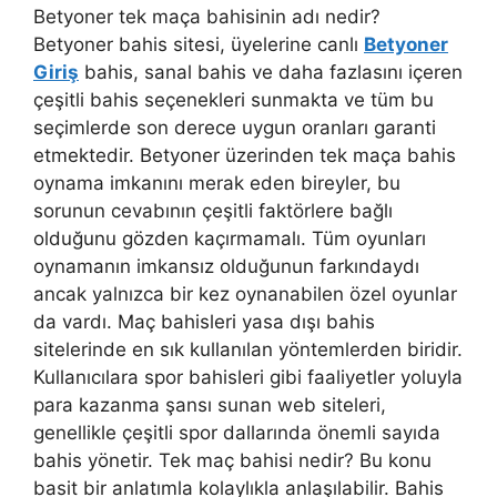
Betyoner tek maça bahisinin adı nedir?
Betyoner bahis sitesi, üyelerine canlı
Betyoner
Giriş
bahis, sanal bahis ve daha fazlasını içeren
çeşitli bahis seçenekleri sunmakta ve tüm bu
seçimlerde son derece uygun oranları garanti
etmektedir. Betyoner üzerinden tek maça bahis
oynama imkanını merak eden bireyler, bu
sorunun cevabının çeşitli faktörlere bağlı
olduğunu gözden kaçırmamalı. Tüm oyunları
oynamanın imkansız olduğunun farkındaydı
ancak yalnızca bir kez oynanabilen özel oyunlar
da vardı. Maç bahisleri yasa dışı bahis
sitelerinde en sık kullanılan yöntemlerden biridir.
Kullanıcılara spor bahisleri gibi faaliyetler yoluyla
para kazanma şansı sunan web siteleri,
genellikle çeşitli spor dallarında önemli sayıda
bahis yönetir. Tek maç bahisi nedir? Bu konu
basit bir anlatımla kolaylıkla anlaşılabilir. Bahis