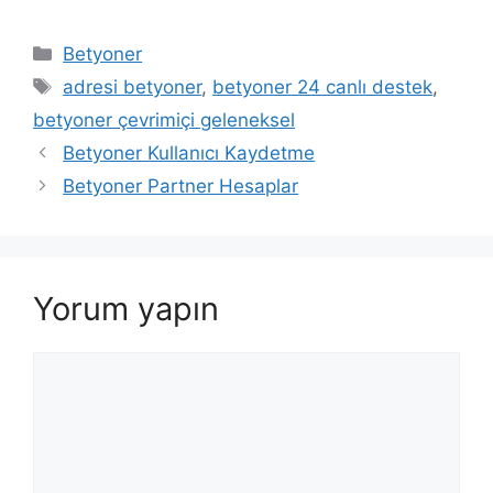
Kategoriler
Betyoner
Etiketler
adresi betyoner
,
betyoner 24 canlı destek
,
betyoner çevrimiçi geleneksel
Betyoner Kullanıcı Kaydetme
Betyoner Partner Hesaplar
Yorum yapın
Yorum