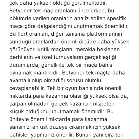
çok daha yüksek olduğu görülmektedir.
Betyoner tek maç oranlarını incelerken, bu
bölümde verilen oranların analiz edilen spesifik
maça göre dalgalandığını unutmamak önemlidir.
Bu flört oranları, diğer tanışma platformlarının
sunduğu oranlardan önemli ölçüde daha yüksek
görünüyor. Kritik maçların, merakla beklenen
derbilerin ve özel turnuvaların gerçekleştiği
durumlarda, genellikle tek bir maça bahis
oynamak mantıklıdır. Betyoner tek maçta daha
avantajlı olup olmadığı sorusu olumlu
cevaplanabilir. Tek bir oyun bahisinde önemli
miktarda para kazanma olasılığı yüksek olsa da,
çarpan olmadan gerçek kazancın nispeten
küçük olduğunu unutmamak önemlidir. Bu
üniteyle önemli miktarda para kazanma
şansınızı en üst düzeye çıkarmak için yüksek
bahisler yapmanız önerilir. Bunun yanı sıra tek