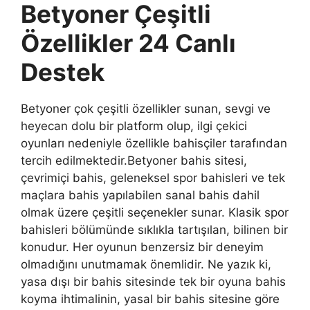
Betyoner Çeşitli
Özellikler 24 Canlı
Destek
Betyoner çok çeşitli özellikler sunan, sevgi ve
heyecan dolu bir platform olup, ilgi çekici
oyunları nedeniyle özellikle bahisçiler tarafından
tercih edilmektedir.Betyoner bahis sitesi,
çevrimiçi bahis, geleneksel spor bahisleri ve tek
maçlara bahis yapılabilen sanal bahis dahil
olmak üzere çeşitli seçenekler sunar. Klasik spor
bahisleri bölümünde sıklıkla tartışılan, bilinen bir
konudur. Her oyunun benzersiz bir deneyim
olmadığını unutmamak önemlidir. Ne yazık ki,
yasa dışı bir bahis sitesinde tek bir oyuna bahis
koyma ihtimalinin, yasal bir bahis sitesine göre