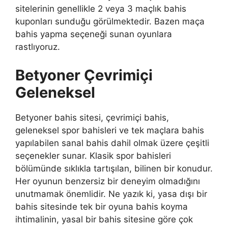
sitelerinin genellikle 2 veya 3 maçlık bahis
kuponları sunduğu görülmektedir. Bazen maça
bahis yapma seçeneği sunan oyunlara
rastlıyoruz.
Betyoner Çevrimiçi
Geleneksel
Betyoner bahis sitesi, çevrimiçi bahis,
geleneksel spor bahisleri ve tek maçlara bahis
yapılabilen sanal bahis dahil olmak üzere çeşitli
seçenekler sunar. Klasik spor bahisleri
bölümünde sıklıkla tartışılan, bilinen bir konudur.
Her oyunun benzersiz bir deneyim olmadığını
unutmamak önemlidir. Ne yazık ki, yasa dışı bir
bahis sitesinde tek bir oyuna bahis koyma
ihtimalinin, yasal bir bahis sitesine göre çok