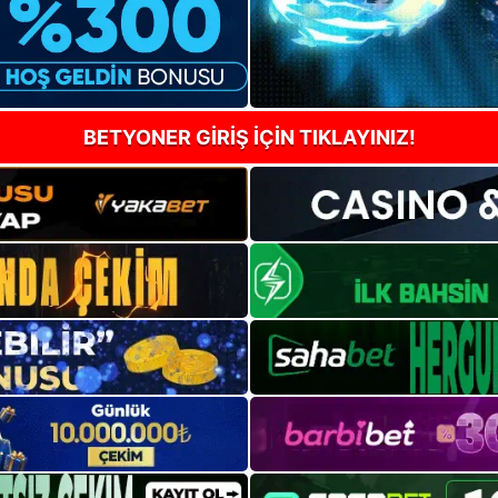
BETYONER GİRİŞ İÇİN TIKLAYINIZ!