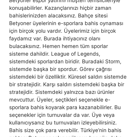
Betyoner espor yatırımı
müşteri temsilcileriyle
konuşabilirler. Kazançlarınızı hiçbir zaman
bahislerinizden alacaksınız. Bahçe sitesi
Betyoner üyelerinin e-sporlara bahis oynaması
için birçok yolu vardır. Üyelerimiz için birçok
faydamız var. Burada ihtiyacınız olanı
bulacaksınız. Hemen hemen tüm sporlar
sisteme dahildir. League of Legends,
sistemdeki sporlardan biridir. Buradaki Storm,
sistemde başka bir spordur. Görev çağrısı
sistemdeki bir özelliktir. Küresel saldırı sistemde
bir stratejidir. Karşı saldırı sistemdeki başka bir
stratejidir. Sistemdeki yalnızca bazı ürünler
mevcuttur. Üyeler, seçtikleri seçenekle e-
sporlara bahis koyarak para kazanabilirler. Bu
seçenekler için turnuvalar da var. Üye veya
kullanıcıysanız bu turnuvaları izleyebilirsiniz.
Bahis size çok para verebilir. Türkiye’nin bahis