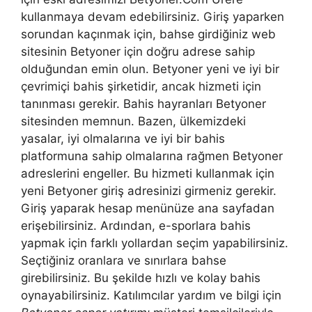
kullanmaya devam edebilirsiniz. Giriş yaparken
sorundan kaçınmak için, bahse girdiğiniz web
sitesinin Betyoner için doğru adrese sahip
olduğundan emin olun. Betyoner yeni ve iyi bir
çevrimiçi bahis şirketidir, ancak hizmeti için
tanınması gerekir. Bahis hayranları Betyoner
sitesinden memnun. Bazen, ülkemizdeki
yasalar, iyi olmalarına ve iyi bir bahis
platformuna sahip olmalarına rağmen Betyoner
adreslerini engeller. Bu hizmeti kullanmak için
yeni Betyoner giriş adresinizi girmeniz gerekir.
Giriş yaparak hesap menünüze ana sayfadan
erişebilirsiniz. Ardından, e-sporlara bahis
yapmak için farklı yollardan seçim yapabilirsiniz.
Seçtiğiniz oranlara ve sınırlara bahse
girebilirsiniz. Bu şekilde hızlı ve kolay bahis
oynayabilirsiniz. Katılımcılar yardım ve bilgi için