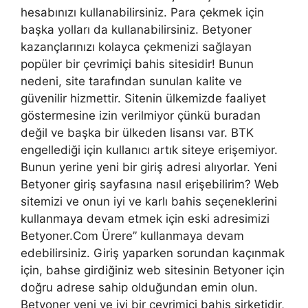
hesabınızı kullanabilirsiniz. Para çekmek için
başka yolları da kullanabilirsiniz. Betyoner
kazançlarınızı kolayca çekmenizi sağlayan
popüler bir çevrimiçi bahis sitesidir! Bunun
nedeni, site tarafından sunulan kalite ve
güvenilir hizmettir. Sitenin ülkemizde faaliyet
göstermesine izin verilmiyor çünkü buradan
değil ve başka bir ülkeden lisansı var. BTK
engellediği için kullanıcı artık siteye erişemiyor.
Bunun yerine yeni bir giriş adresi alıyorlar. Yeni
Betyoner giriş sayfasına nasıl erişebilirim? Web
sitemizi ve onun iyi ve karlı bahis seçeneklerini
kullanmaya devam etmek için eski adresimizi
Betyoner.Com Ürere” kullanmaya devam
edebilirsiniz. Giriş yaparken sorundan kaçınmak
için, bahse girdiğiniz web sitesinin Betyoner için
doğru adrese sahip olduğundan emin olun.
Betyoner yeni ve iyi bir çevrimiçi bahis şirketidir,