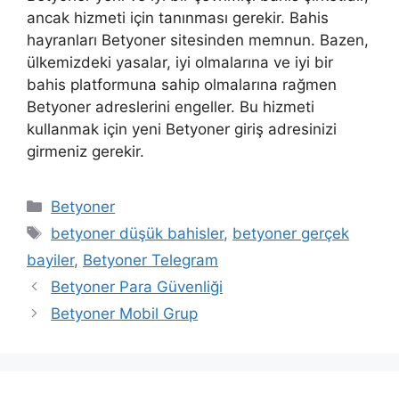
ancak hizmeti için tanınması gerekir. Bahis
hayranları Betyoner sitesinden memnun. Bazen,
ülkemizdeki yasalar, iyi olmalarına ve iyi bir
bahis platformuna sahip olmalarına rağmen
Betyoner adreslerini engeller. Bu hizmeti
kullanmak için yeni Betyoner giriş adresinizi
girmeniz gerekir.
Kategoriler
Betyoner
Etiketler
betyoner düşük bahisler
,
betyoner gerçek
bayiler
,
Betyoner Telegram
Betyoner Para Güvenliği
Betyoner Mobil Grup