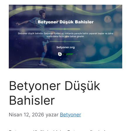
Betyoner Düşük
Bahisler
Nisan 12, 2026
yazar
Betyoner