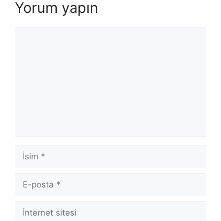
Yorum yapın
Yorum
İsim
E-
posta
İnternet
sitesi