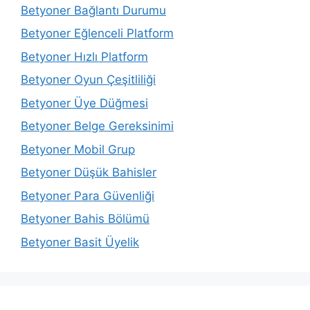
Betyoner Bağlantı Durumu
Betyoner Eğlenceli Platform
Betyoner Hızlı Platform
Betyoner Oyun Çeşitliliği
Betyoner Üye Düğmesi
Betyoner Belge Gereksinimi
Betyoner Mobil Grup
Betyoner Düşük Bahisler
Betyoner Para Güvenliği
Betyoner Bahis Bölümü
Betyoner Basit Üyelik