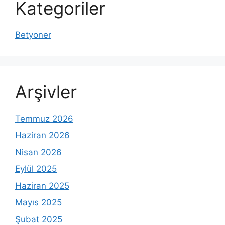
Kategoriler
Betyoner
Arşivler
Temmuz 2026
Haziran 2026
Nisan 2026
Eylül 2025
Haziran 2025
Mayıs 2025
Şubat 2025