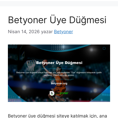
Betyoner Üye Düğmesi
Nisan 14, 2026
yazar
Betyoner
Betyoner üye düğmesi siteye katılmak için, ana