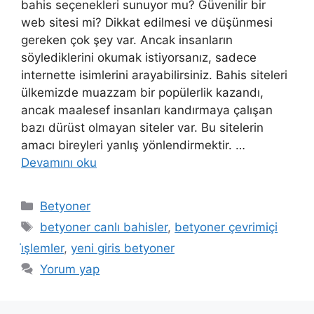
bahis seçenekleri sunuyor mu? Güvenilir bir
web sitesi mi? Dikkat edilmesi ve düşünmesi
gereken çok şey var. Ancak insanların
söylediklerini okumak istiyorsanız, sadece
internette isimlerini arayabilirsiniz. Bahis siteleri
ülkemizde muazzam bir popülerlik kazandı,
ancak maalesef insanları kandırmaya çalışan
bazı dürüst olmayan siteler var. Bu sitelerin
amacı bireyleri yanlış yönlendirmektir. …
Devamını oku
Kategoriler
Betyoner
Etiketler
betyoner canlı bahisler
,
betyoner çevrimiçi
i̇şlemler
,
yeni giris betyoner
Yorum yap