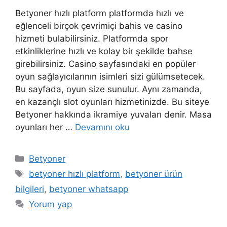
Betyoner hızlı platform platformda hızlı ve
eğlenceli birçok çevrimiçi bahis ve casino
hizmeti bulabilirsiniz. Platformda spor
etkinliklerine hızlı ve kolay bir şekilde bahse
girebilirsiniz. Casino sayfasındaki en popüler
oyun sağlayıcılarının isimleri sizi gülümsetecek.
Bu sayfada, oyun size sunulur. Aynı zamanda,
en kazançlı slot oyunları hizmetinizde. Bu siteye
Betyoner hakkında ikramiye yuvaları denir. Masa
oyunları her …
Devamını oku
Kategoriler
Betyoner
Etiketler
betyoner hızlı platform
,
betyoner ürün
bilgileri
,
betyoner whatsapp
Yorum yap