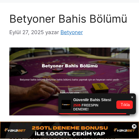
Betyoner Bahis Bölümü
Eylül 27, 2025
yazar
Betyoner
×
Betyoner bahis bölümü Betyoner bahis bölümü