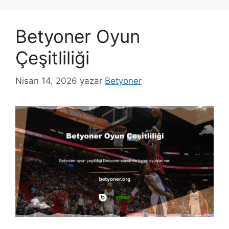
Betyoner Oyun
Çeşitliliği
Nisan 14, 2026
yazar
Betyoner