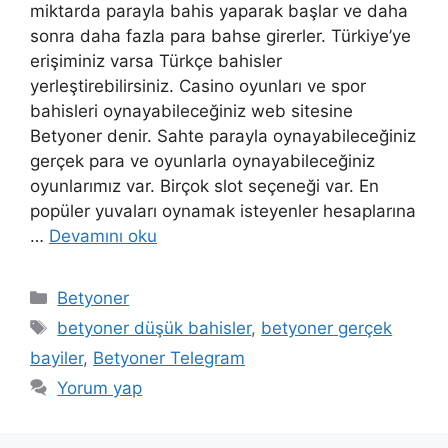
miktarda parayla bahis yaparak başlar ve daha
sonra daha fazla para bahse girerler. Türkiye’ye
erişiminiz varsa Türkçe bahisler
yerleştirebilirsiniz. Casino oyunları ve spor
bahisleri oynayabileceğiniz web sitesine
Betyoner denir. Sahte parayla oynayabileceğiniz
gerçek para ve oyunlarla oynayabileceğiniz
oyunlarımız var. Birçok slot seçeneği var. En
popüler yuvaları oynamak isteyenler hesaplarına
…
Devamını oku
Kategoriler
Betyoner
Etiketler
betyoner düşük bahisler
,
betyoner gerçek
bayiler
,
Betyoner Telegram
Yorum yap