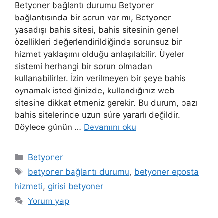
Betyoner bağlantı durumu Betyoner
bağlantısında bir sorun var mı, Betyoner
yasadışı bahis sitesi, bahis sitesinin genel
özellikleri değerlendirildiğinde sorunsuz bir
hizmet yaklaşımı olduğu anlaşılabilir. Üyeler
sistemi herhangi bir sorun olmadan
kullanabilirler. İzin verilmeyen bir şeye bahis
oynamak istediğinizde, kullandığınız web
sitesine dikkat etmeniz gerekir. Bu durum, bazı
bahis sitelerinde uzun süre yararlı değildir.
Böylece günün …
Devamını oku
Kategoriler
Betyoner
Etiketler
betyoner bağlantı durumu
,
betyoner eposta
hizmeti
,
girisi betyoner
Yorum yap