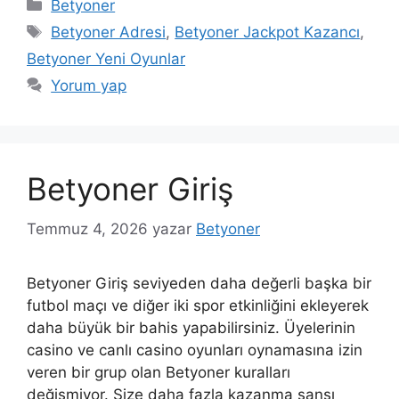
Kategoriler
Betyoner
Etiketler
Betyoner Adresi
,
Betyoner Jackpot Kazancı
,
Betyoner Yeni Oyunlar
Yorum yap
Betyoner Giriş
Temmuz 4, 2026
yazar
Betyoner
Betyoner Giriş seviyeden daha değerli başka bir
futbol maçı ve diğer iki spor etkinliğini ekleyerek
daha büyük bir bahis yapabilirsiniz. Üyelerinin
casino ve canlı casino oyunları oynamasına izin
veren bir grup olan Betyoner kuralları
değişmiyor. Size daha fazla kazanma şansı