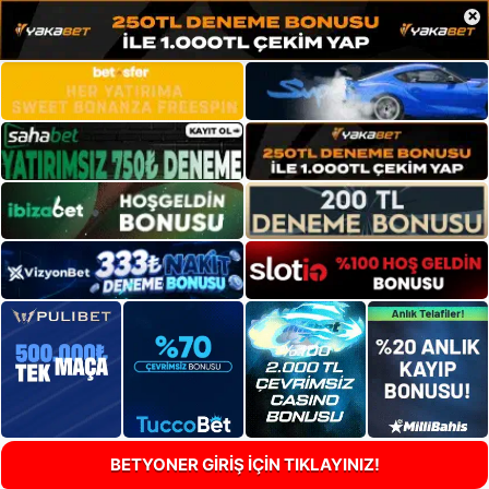
×
BETYONER GİRİŞ İÇİN TIKLAYINIZ!