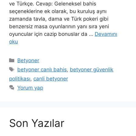
ve Türkçe. Cevap: Geleneksel bahis
seçeneklerine ek olarak, bu kuruluş aynı
zamanda tavla, dama ve Türk pokeri gibi
benzersiz masa oyunlarının yanı sıra yeni
oyuncular için cazip bonuslar da …
Devamını
oku
Kategoriler
Betyoner
Etiketler
betyoner canlı bahis
,
betyoner güvenlik
politikası
,
canli betyoner
Yorum yap
Son Yazılar