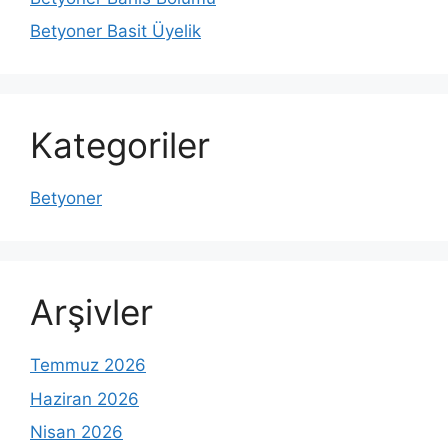
Betyoner Basit Üyelik
Kategoriler
Betyoner
Arşivler
Temmuz 2026
Haziran 2026
Nisan 2026