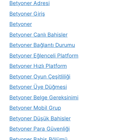
Betyoner Adresi
Betyoner Giriş
Betyoner
Betyoner Canlı Bahisler
Betyoner Bağlantı Durumu
Betyoner Eğlenceli Platform
Betyoner Hızlı Platform
Betyoner Oyun Çeşitliliği
Betyoner Üye Düğmesi
Betyoner Belge Gereksinimi
Betyoner Mobil Grup
Betyoner Düşük Bahisler
Betyoner Para Güvenliği
Betyoner Bahis Bölümü