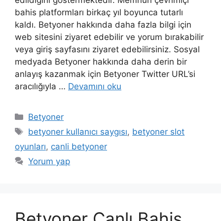
edildiğini göstermektedir. Memnun çevrimiçi
bahis platformları birkaç yıl boyunca tutarlı
kaldı. Betyoner hakkında daha fazla bilgi için
web sitesini ziyaret edebilir ve yorum bırakabilir
veya giriş sayfasını ziyaret edebilirsiniz. Sosyal
medyada Betyoner hakkında daha derin bir
anlayış kazanmak için Betyoner Twitter URL’si
aracılığıyla …
Devamını oku
Kategoriler
Betyoner
Etiketler
betyoner kullanıcı saygısı
,
betyoner slot
oyunları
,
canli betyoner
Yorum yap
Betyoner Canlı Bahis