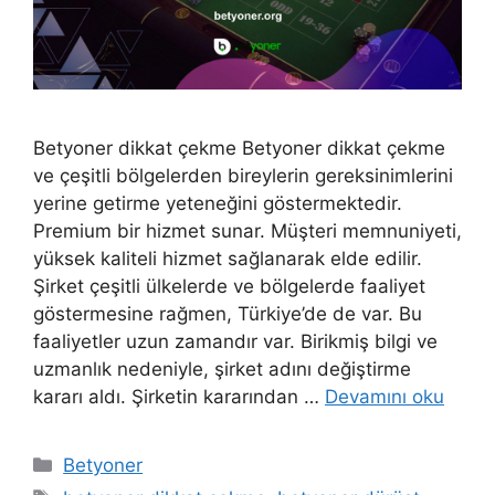
Betyoner dikkat çekme Betyoner dikkat çekme
ve çeşitli bölgelerden bireylerin gereksinimlerini
yerine getirme yeteneğini göstermektedir.
Premium bir hizmet sunar. Müşteri memnuniyeti,
yüksek kaliteli hizmet sağlanarak elde edilir.
Şirket çeşitli ülkelerde ve bölgelerde faaliyet
göstermesine rağmen, Türkiye’de de var. Bu
faaliyetler uzun zamandır var. Birikmiş bilgi ve
uzmanlık nedeniyle, şirket adını değiştirme
kararı aldı. Şirketin kararından …
Devamını oku
Kategoriler
Betyoner
Etiketler