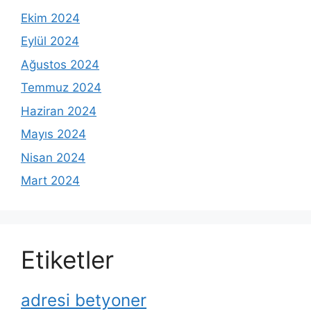
Ekim 2024
Eylül 2024
Ağustos 2024
Temmuz 2024
Haziran 2024
Mayıs 2024
Nisan 2024
Mart 2024
Etiketler
adresi betyoner