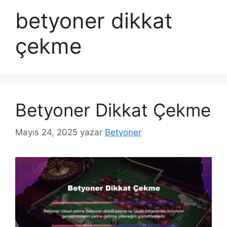
betyoner dikkat
çekme
Betyoner Dikkat Çekme
Mayıs 24, 2025
yazar
Betyoner