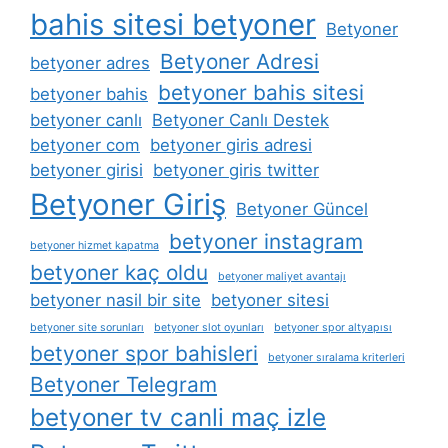
bahis sitesi betyoner
Betyoner
Betyoner Adresi
betyoner adres
betyoner bahis sitesi
betyoner bahis
betyoner canlı
Betyoner Canlı Destek
betyoner com
betyoner giris adresi
betyoner girisi
betyoner giris twitter
Betyoner Giriş
Betyoner Güncel
betyoner instagram
betyoner hizmet kapatma
betyoner kaç oldu
betyoner maliyet avantajı
betyoner nasil bir site
betyoner sitesi
betyoner site sorunları
betyoner slot oyunları
betyoner spor altyapısı
betyoner spor bahisleri
betyoner sıralama kriterleri
Betyoner Telegram
betyoner tv canli maç izle