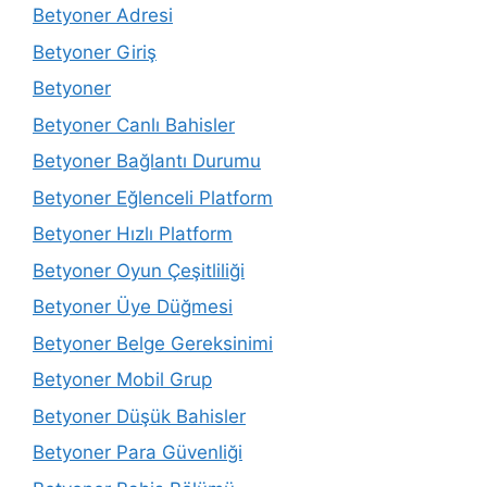
Betyoner Adresi
Betyoner Giriş
Betyoner
Betyoner Canlı Bahisler
Betyoner Bağlantı Durumu
Betyoner Eğlenceli Platform
Betyoner Hızlı Platform
Betyoner Oyun Çeşitliliği
Betyoner Üye Düğmesi
Betyoner Belge Gereksinimi
Betyoner Mobil Grup
Betyoner Düşük Bahisler
Betyoner Para Güvenliği