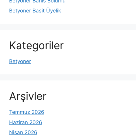
Betyoner Bahis Bölümü
Betyoner Basit Üyelik
Kategoriler
Betyoner
Arşivler
Temmuz 2026
Haziran 2026
Nisan 2026