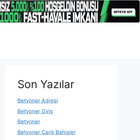
Son Yazılar
Betyoner Adresi
Betyoner Giriş
Betyoner
Betyoner Canlı Bahisler