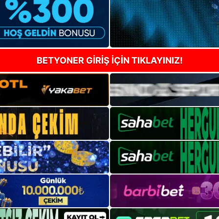
BETYONER GİRİŞ İÇİN TIKLAYINIZ!