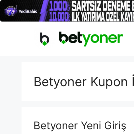
İçeriğe
atla
Betyoner Kupon İ
Betyoner Yeni Giriş