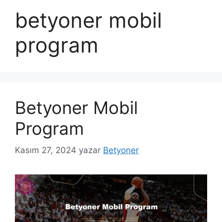
betyoner mobil
program
Betyoner Mobil
Program
Kasım 27, 2024
yazar
Betyoner