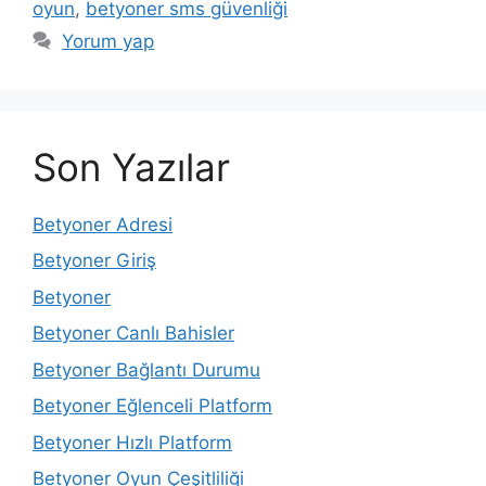
oyun
,
betyoner sms güvenliği
Yorum yap
Son Yazılar
Betyoner Adresi
Betyoner Giriş
Betyoner
Betyoner Canlı Bahisler
Betyoner Bağlantı Durumu
Betyoner Eğlenceli Platform
Betyoner Hızlı Platform
Betyoner Oyun Çeşitliliği