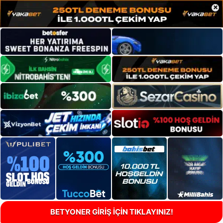
×
BETYONER GİRİŞ İÇİN TIKLAYINIZ!