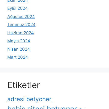
Ekim 2024
Eylül 2024
Ağustos 2024
Temmuz 2024
Haziran 2024
Mayıs 2024
Nisan 2024
Mart 2024
Etiketler
adresi betyoner
bahis sitesi betyoner