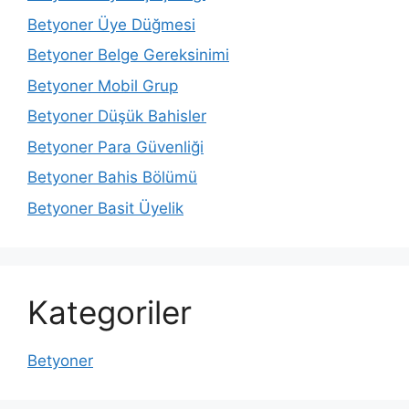
Betyoner Üye Düğmesi
Betyoner Belge Gereksinimi
Betyoner Mobil Grup
Betyoner Düşük Bahisler
Betyoner Para Güvenliği
Betyoner Bahis Bölümü
Betyoner Basit Üyelik
Kategoriler
Betyoner