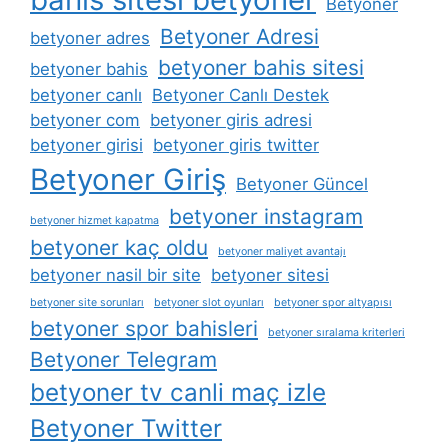
Betyoner
Betyoner Adresi
betyoner adres
betyoner bahis sitesi
betyoner bahis
betyoner canlı
Betyoner Canlı Destek
betyoner com
betyoner giris adresi
betyoner girisi
betyoner giris twitter
Betyoner Giriş
Betyoner Güncel
betyoner instagram
betyoner hizmet kapatma
betyoner kaç oldu
betyoner maliyet avantajı
betyoner nasil bir site
betyoner sitesi
betyoner site sorunları
betyoner slot oyunları
betyoner spor altyapısı
betyoner spor bahisleri
betyoner sıralama kriterleri
Betyoner Telegram
betyoner tv canli maç izle
Betyoner Twitter