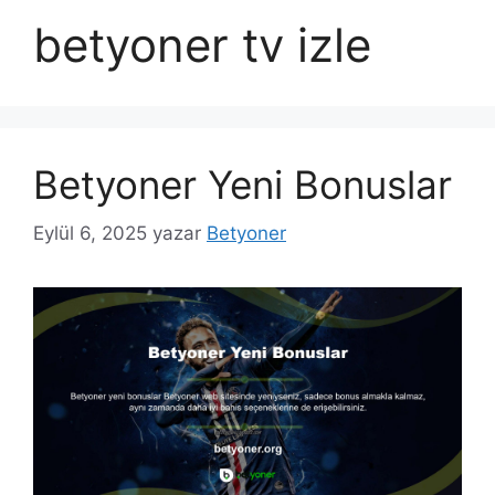
betyoner tv izle
Betyoner Yeni Bonuslar
Eylül 6, 2025
yazar
Betyoner