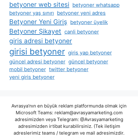
betyoner web sitesi
betyoner whatsapp
betyoner yaş sınırı
betyoner yeni adres
Betyoner Yeni Giriş
betyoner üyelik
Betyoner Şikayet
canli betyoner
giris adresi betyoner
girisi betyoner
giris yap betyoner
güncel adresi betyoner
güncel betyoner
mobil betyoner
twitter betyoner
yeni giris betyoner
Avrasya'nın en büyük reklam platformunda olmak için
Microsoft Teams:
reklam@avrasyamarketing.com
adresimizden veya Telegram: @Avrasyamarketing
adresimizden irtibat kurabilirsiniz. (Tek iletişim
adreslerimiz teams / telegram ve mail adresimizdir.