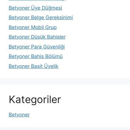
Betyoner Üye Düğmesi
Betyoner Belge Gereksinimi
Betyoner Mobil Grup
Betyoner Düşük Bahisler
Betyoner Para Güvenliği
Betyoner Bahis Bölümü
Betyoner Basit Üyelik
Kategoriler
Betyoner