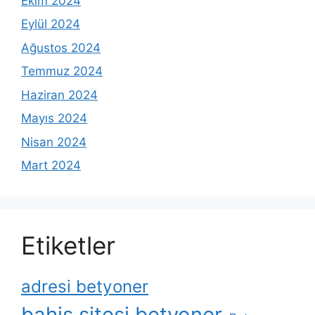
Ekim 2024
Eylül 2024
Ağustos 2024
Temmuz 2024
Haziran 2024
Mayıs 2024
Nisan 2024
Mart 2024
Etiketler
adresi betyoner
bahis sitesi betyoner