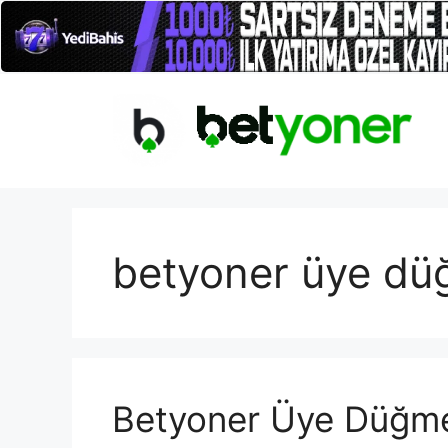
İçeriğe
atla
betyoner üye dü
Betyoner Üye Düğm