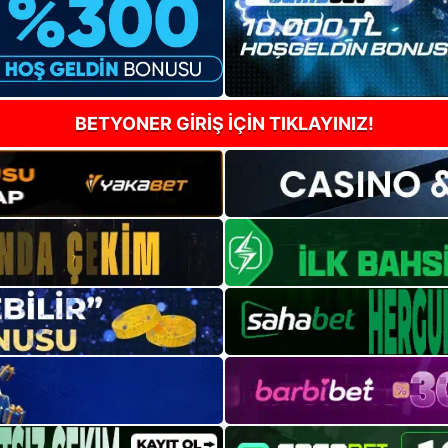
BETYONER GİRİŞ İÇİN TIKLAYINIZ!